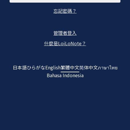
忘記密碼？
管理者登入
什麼是LoiLoNote？
日本語
ひらがな
English
繁體中文
简体中文
ภาษาไทย
Bahasa Indonesia